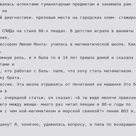
валась аспектами гуманитарным предметам и занимала рам. 
 на
й диагностики. призовые места на городских олим- стажиро
 СПИДа на стыке 80-х пиадах. В детстве играла в шахматы 
ния,
ессором Люком Монта- училась в математической школе. Как
,
омную роль, и я была то в 14 лет пришла домой и сказала 
тами и
, кто работал с боль- папе, что хочу стать математиком. 
ку брата.
оссии. Эта школа отрываясь от печатания на машинке Это б
а в
. очередной статьи, он сказал: «А ты виде мелочи привози
его между женщи- много раз читал лекции в 80-е годы по
и с чем ной-математиком и морской свинкой?» линии ВОЗ и,
цину? Я, конечно, удивилась вопросу, а папа по возвращен