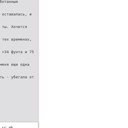
ботанные
 оставалась, и
 ты. Хочется
 тех временах,
 «34 фунта и 75
меня еще одна
ть - убегала от