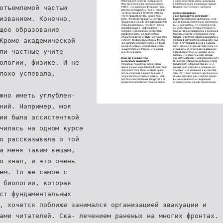
отъемлемой частью
изванием. Конечно,
щее образование
Кроме академической
ли частные учите-
ологии, физике. И не
лохо успевала,
жно иметь углублен-
ний. Например, моя
ии была ассистенткой
чилась на одном курсе
о рассказывала о той
а меня таким вещам,
о знал, и это очень
ем. То же самое с
 биологии, которая
ст фундаментальных
, хочется поближе занимался организацией эвакуации и
ами читателей. Ска- лечением раненых на многих фронтах. 