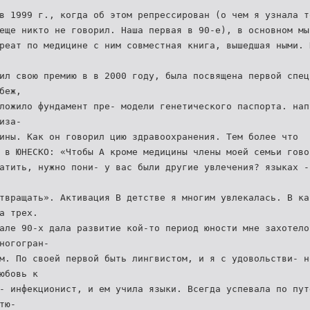
в 1999 г., когда об этом репрессирован (о чем я узнала т
еще никто не говорил. Наша первая в 90-е), в основном мы
реат по медицине с ним совместная книга, вышедшая ными. 
ил свою премию в в 2000 году, была посвящена первой спец
беж,
ложило фундамент пре- модели генетического паспорта. нап
иза-
ины. Как он говорил цию здравоохранения. Тем более что
 в ЮНЕСКО: «Чтобы А кроме медицины члены моей семьи гово
атить, нужно пони- у вас были другие увлечения? языках -
твращать». Активация В детстве я многим увлекалась. В ка
а трех.
але 90-х дала развитие кой-то период юности мне захотело
ногогран-
м. По своей первой быть лингвистом, и я с удовольстви- н
юбовь к
- инфекционист, и ем учила языки. Всегда успевала по пут
тю-