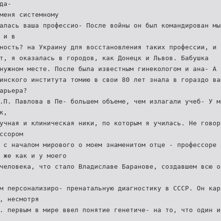
да-
меня системному
алась ваша профессио- После войны он был командирован мы
 и в
ность? на Украину для восстановления таких профессии, и 
т, я оказалась в городов, как Донецк и Львов. Бабушка
нужном месте. После была известным гинекологом и ана- А 
инского института томию в свои 80 лет знала в гораздо ва
арьера?
.П. Павлова в Пе- большем объеме, чем излагали учеб- У м
к,
учная и клиническая ники, по которым я училась. Не говор
ссором
 с началом мирового о моем знаменитом отце - профессоре 
 же как и у моего
человека, что стало Владиславе Баранове, создавшем всю о
м персонализиро- пренатальную диагностику в СССР. Он кар
, несмотря
. первым в мире ввел понятие генетиче- на то, что один и