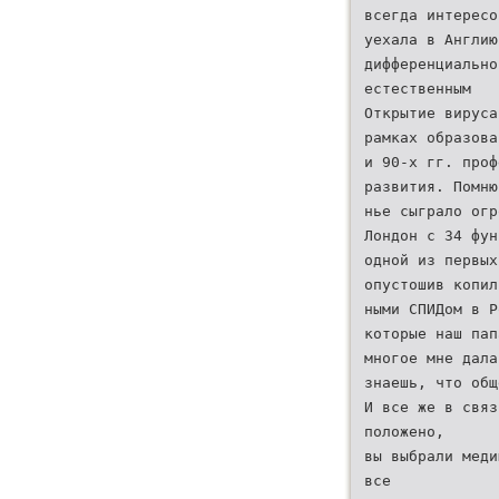
всегда интересо
уехала в Англию
дифференциально
естественным
Открытие вируса
рамках образова
и 90-х гг. проф
развития. Помню
нье сыграло огр
Лондон с 34 фун
одной из первых
опустошив копил
ными СПИДом в Р
которые наш пап
многое мне дала
знаешь, что общ
И все же в связ
положено,
вы выбрали меди
все