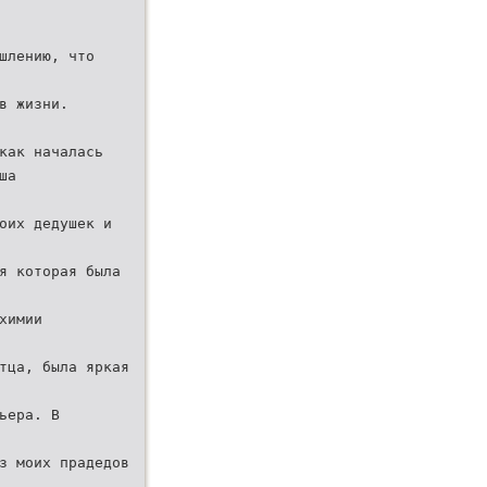
шлению, что
в жизни.
как началась
ша
оих дедушек и
я которая была
химии
тца, была яркая
ьера. В
з моих прадедов