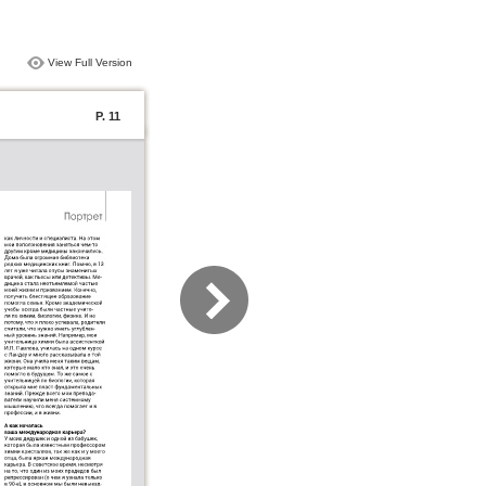
View Full Version
P. 11