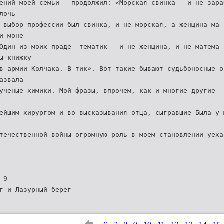
ений моей семьи - продолжил: «Морская свинка - и не зара
лочь
 выбор профессии был свинка, и не морская, а женщина-ма-
и моне-
Один из моих праде- тематик - и не женщина, и не матема-
ы книжку
в армии Колчака. В тик». Вот такие бывают судьбоносные о
азвала
ученые-химики. Мой фразы, впрочем, как и многие другие -
ейшим хирургом и во высказывания отца, сыгравшие Была у 
течественной войны огромную роль в моем становлении уеха
-
 9
г и Лазурный берег